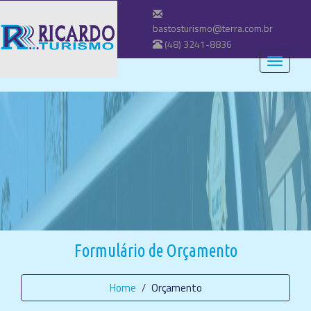
bastosturismo@terra.com.br
(48) 3241-8836
Menu
de
navegaç
Formulário de Orçamento
Home
Orçamento